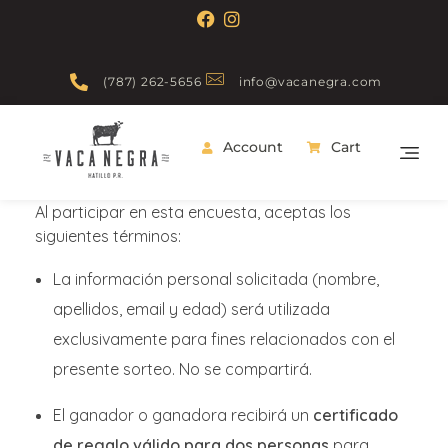
(787) 262-5656
info@vacanegra.com
Account
Cart
Vaca Negra
From farm to table
Al participar en esta encuesta, aceptas los
siguientes términos:
La información personal solicitada (nombre,
apellidos, email y edad) será utilizada
exclusivamente para fines relacionados con el
presente sorteo. No se compartirá.
El ganador o ganadora recibirá un
certificado
de regalo válido para dos personas
para