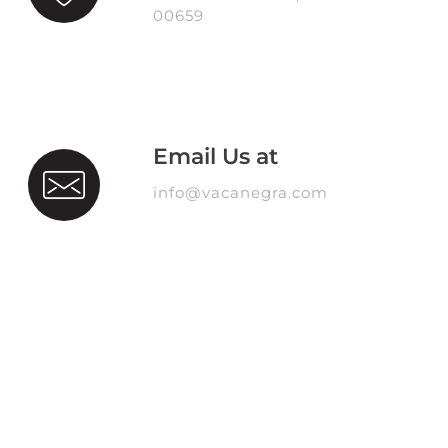
00659
Email Us at
info@vacanegra.com