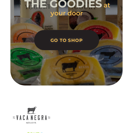
THE GOODIES
at
your door
GO TO SHOP
Vaca Negra
From farm to table