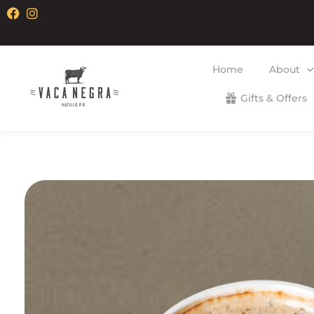
Home
About
Gifts & Offers
Vaca Negra
From farm to table