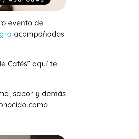
ro evento de
egra
acompañados
de Cafés” aquí te
oma, sabor y demás
conocido como