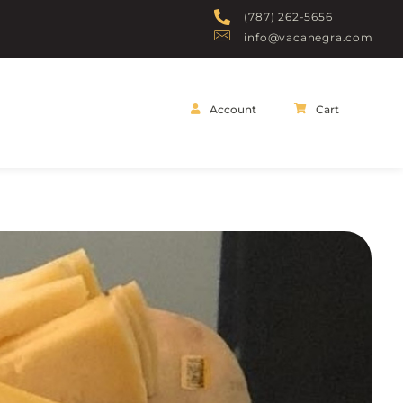
(787) 262-5656
info@vacanegra.com
Account
Cart