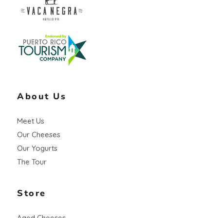
Vaca Negra
From farm to table
About Us
Meet Us
Our Cheeses
Our Yogurts
The Tour
Store
Aged Cheeses