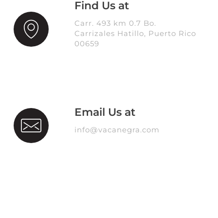
Find Us at
Carr. 493 km 0.7 Bo.
Carrizales Hatillo, Puerto Rico
00659
Email Us at
info@vacanegra.com