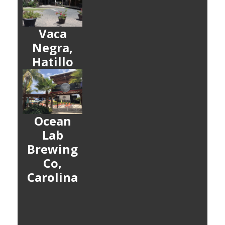
Vaca
Negra,
Hatillo
Ocean
Lab
Brewing
Co,
Carolina