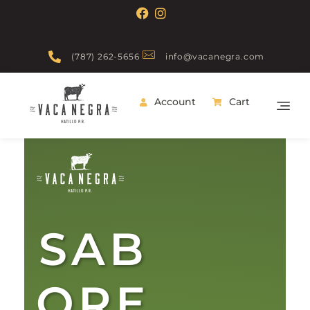
(787) 262-5656
info@vacanegra.com
Account
Cart
Vaca Negra
From farm to table
SAB
ORE