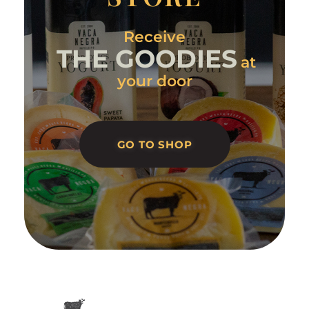
Receive
THE GOODIES
at
your door
GO TO SHOP